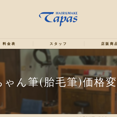
料金表
スタッフ
店販商
ちゃん筆(胎毛筆)価格変更