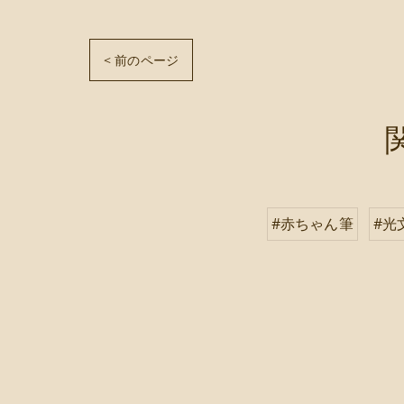
< 前のページ
#赤ちゃん筆
#光