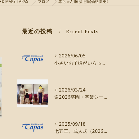
MAKE TAPAS
ブログ
赤ちゃん筆(胎毛筆)価格変更‼️
最近の投稿
Recent Posts
2026/06/05
小さいお子様がいらっしゃるママパパ必見‼️
2026/03/24
🌸2026卒園・卒業シーズン🌸
2025/09/18
七五三、成人式（2026年1月）着付けのご予約まだ受け付けてます！