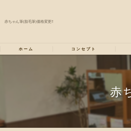
赤ちゃん筆(胎毛筆)価格変更‼️
ホーム
コンセプト
赤