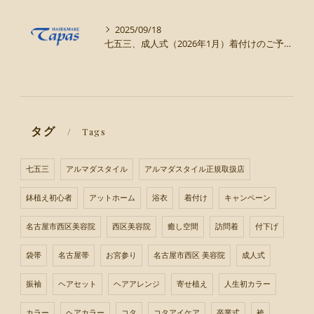
2025/09/18
七五三、成人式（2026年1月）着付けのご予約まだ受け付けてます！
タグ
Tags
七五三
アルマダスタイル
アルマダスタイル正規取扱店
鉢植え初心者
アットホーム
浴衣
着付け
キャンペーン
名古屋市西区美容院
西区美容院
癒し空間
訪問着
付下げ
袋帯
名古屋帯
お宮参り
名古屋市西区 美容院
成人式
振袖
ヘアセット
ヘアアレンジ
寄せ植え
人生初カラー
カラー
ヘアカラー
コタ
コタアイケア
卒業式
袴