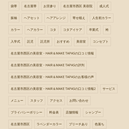
袋帯
名古屋帯
お宮参り
名古屋市西区 美容院
成人式
振袖
ヘアセット
ヘアアレンジ
寄せ植え
人生初カラー
カラー
ヘアカラー
コタ
コタアイケア
卒業式
袴
入学式
託児
託児所
おすすめ
美容室
コンセプト
名古屋市西区の美容室・HAIR＆MAKE TAPASの口コミ情報
名古屋市西区の美容室・HAIR＆MAKE TAPASの評判
名古屋市西区の美容室・HAIR＆MAKE TAPASのお客様の声
名古屋市西区の美容室・HAIR＆MAKE TAPASの口コミ情報2
サービス
メニュー
スタッフ
アクセス
お問い合わせ
プライバシーポリシー
料金表
店舗情報
シャンプー
名古屋市西区
ラベンダーカラー
ブリーチあり
色落ち