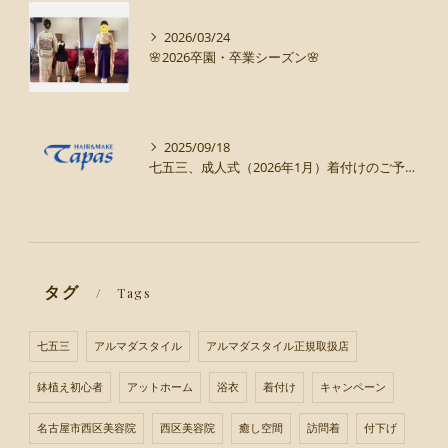
2026/03/24
🌸2026卒園・卒業シーズン🌸
2025/09/18
七五三、成人式（2026年1月）着付けのご予約まだ受け付けてます！
タグ
Tags
七五三
アルマダスタイル
アルマダスタイル正規取扱店
鉢植え初心者
アットホーム
浴衣
着付け
キャンペーン
名古屋市西区美容院
西区美容院
癒し空間
訪問着
付下げ