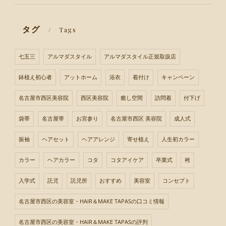
タグ
Tags
七五三
アルマダスタイル
アルマダスタイル正規取扱店
鉢植え初心者
アットホーム
浴衣
着付け
キャンペーン
名古屋市西区美容院
西区美容院
癒し空間
訪問着
付下げ
袋帯
名古屋帯
お宮参り
名古屋市西区 美容院
成人式
振袖
ヘアセット
ヘアアレンジ
寄せ植え
人生初カラー
カラー
ヘアカラー
コタ
コタアイケア
卒業式
袴
入学式
託児
託児所
おすすめ
美容室
コンセプト
名古屋市西区の美容室・HAIR＆MAKE TAPASの口コミ情報
名古屋市西区の美容室・HAIR＆MAKE TAPASの評判